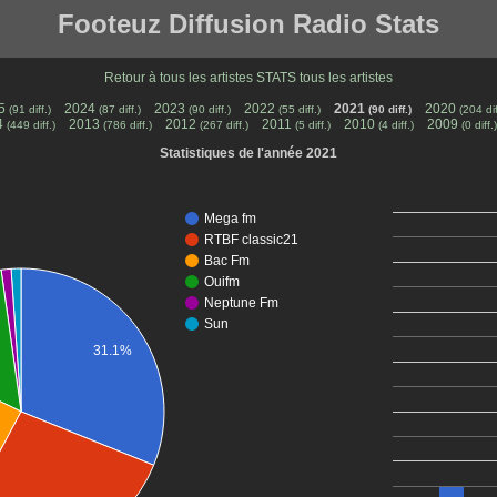
Footeuz Diffusion Radio Stats
Retour à tous les artistes
STATS tous les artistes
5
2024
2023
2022
2021
2020
(91 diff.)
(87 diff.)
(90 diff.)
(55 diff.)
(90 diff.)
(204 dif
4
2013
2012
2011
2010
2009
(449 diff.)
(786 diff.)
(267 diff.)
(5 diff.)
(4 diff.)
(0 diff.)
Statistiques de l'année 2021
Mega fm
RTBF classic21
Bac Fm
Ouifm
Neptune Fm
Sun
31.1%