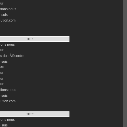
ur
tions nous
e suis
lution.com
TITRE
ions nous
ur
es du dÃ©sordre
e suis
eau
ur
ur
ur
tions nous
e suis
lution.com
TITRE
ions nous
e suis