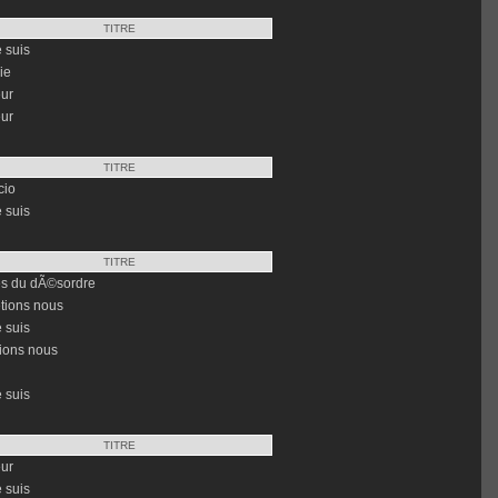
TITRE
e suis
ie
ur
ur
TITRE
cio
e suis
TITRE
es du dÃ©sordre
tions nous
e suis
ions nous
e suis
TITRE
ur
e suis