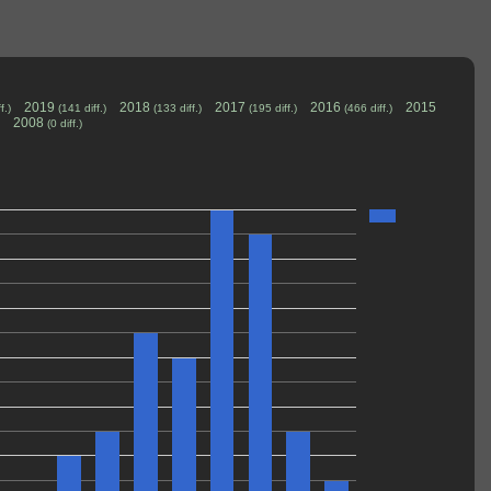
2019
2018
2017
2016
2015
f.)
(141 diff.)
(133 diff.)
(195 diff.)
(466 diff.)
2008
(0 diff.)