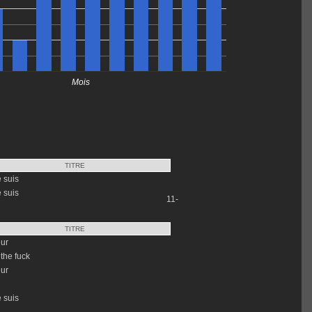
Mois
TITRE
e suis
e suis
11-
TITRE
ur
the fuck
ur
e suis