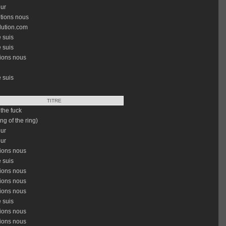
ur
tions nous
lution.com
e suis
e suis
ions nous
e suis
TITRE
the fuck
ing of the ring)
ur
ur
ions nous
e suis
ions nous
ions nous
ions nous
e suis
ions nous
ions nous