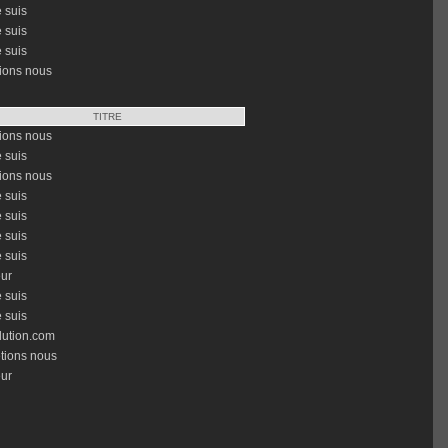
e suis
e suis
e suis
ions nous
TITRE
ions nous
e suis
ions nous
e suis
e suis
e suis
e suis
ur
e suis
e suis
lution.com
tions nous
ur