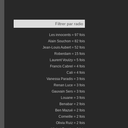
Filtrer par radio
Les innocents = 97 fois
Alain Souchon = 82 fois
Jean-Louis Aubert = 52 fois
Roberdam = 15 fois
Laurent Voulzy = 5 fois
Francis Cabrel = 4 fois
Cali = 4 fois
Vanessa Paradis = 3 fois
Renan Luce = 3 fois
Gauvain Sers = 3 fois
Louane = 3 fois
Benabar = 2 fois
Ben Mazué = 2 fois
Corneille = 2 fois
Olivia Ruiz = 2 fois