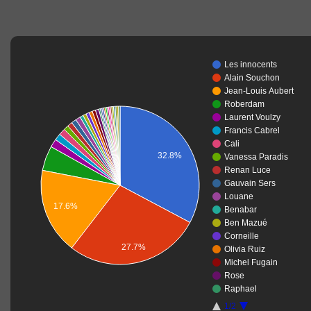
Les innocents
Alain Souchon
Jean-Louis Aubert
Roberdam
Laurent Voulzy
Francis Cabrel
Cali
32.8%
Vanessa Paradis
Renan Luce
Gauvain Sers
Louane
17.6%
Benabar
Ben Mazué
Corneille
27.7%
Olivia Ruiz
Michel Fugain
Rose
Raphael
1/2