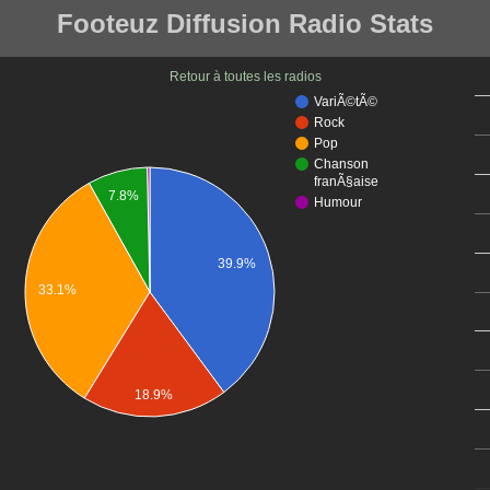
Footeuz Diffusion Radio Stats
Retour à toutes les radios
VariÃ©tÃ©
Rock
Pop
Chanson
franÃ§aise
7.8%
Humour
39.9%
33.1%
18.9%