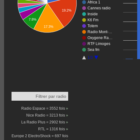
Africa 1
Cannes radio
19.2%
Inside
7.8%
K6 Fm
Totem
17.3%
Radio Mont-…
Oxygene Ra…
RTF Limoges
Sea fm
1/3
Filtrer par radio
Radio Espace = 3552 fois
»
Nice Radio = 3213 fois
»
La Radio Plus = 2902 fois
»
RTL = 1316 fois
»
Europe 2 ElectroShock = 697 fois