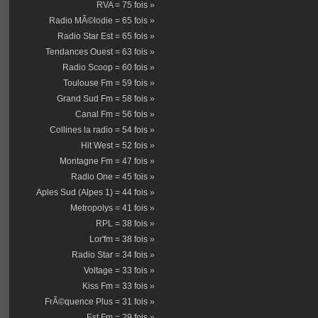
RVA = 75 fois
»
Radio MÃ©lodie = 65 fois
»
Radio Star Est = 65 fois
»
Tendances Ouest = 63 fois
»
Radio Scoop = 60 fois
»
Toulouse Fm = 59 fois
»
Grand Sud Fm = 58 fois
»
Canal Fm = 56 fois
»
Collines la radio = 54 fois
»
Hit West = 52 fois
»
Montagne Fm = 47 fois
»
Radio One = 45 fois
»
Aples Sud (Alpes 1) = 44 fois
»
Metropolys = 41 fois
»
RPL = 38 fois
»
Lor'fm = 38 fois
»
Radio Star = 34 fois
»
Voltage = 33 fois
»
Kiss Fm = 33 fois
»
FrÃ©quence Plus = 31 fois
»
Est Fm = 29 fois
»