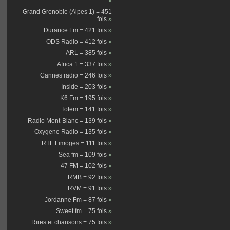
»
Grand Grenoble (Alpes 1) = 451
fois
»
Durance Fm = 421 fois
»
ODS Radio = 412 fois
»
ARL = 385 fois
»
Africa 1 = 337 fois
»
Cannes radio = 246 fois
»
Inside = 203 fois
»
K6 Fm = 195 fois
»
Totem = 141 fois
»
Radio Mont-Blanc = 139 fois
»
Oxygene Radio = 135 fois
»
RTF Limoges = 111 fois
»
Sea fm = 109 fois
»
47 FM = 102 fois
»
RMB = 92 fois
»
RVM = 91 fois
»
Jordanne Fm = 87 fois
»
Sweet fm = 75 fois
»
Rires et chansons = 75 fois
»