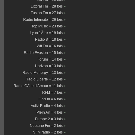
Littoral Fm = 28 fois
»
Fusion Fm = 27 fois
»
Radio Intensite = 26 fois
»
Top Music = 23 fois
»
Lyon 1Ã¨re = 19 fois
»
Radio 8 = 18 fois
»
Wit Fm = 16 fois
»
Radio Evasion = 15 fois
»
Forum = 14 fois
»
Horizon = 13 fois
»
Radio Menergy = 13 fois
»
Radio Liberte = 12 fois
»
Radio CÃ´te d'Amour = 11 fois
»
RFM = 7 fois
»
FlorFm = 6 fois
»
Activ' Radio = 4 fois
»
Plein Air = 4 fois
»
Europe 2 = 3 fois
»
Neptune Fm = 2 fois
»
VFM radio = 2 fois
»