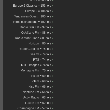
RTL2 = 343 fois
»
Europe 2 Classics = 153 fois
»
Europe 2 = 106 fois
»
Tendances Ouest = 105 fois
»
Rires et chansons = 102 fois
»
Radio Star Est = 97 fois
»
OcÃ©ane Fm = 88 fois
»
Radio Mont-Blanc = 81 fois
»
Horizon = 80 fois
»
Radio Caroline = 75 fois
»
Sea fm = 74 fois
»
RTS = 74 fois
»
RTF Limoges = 74 fois
»
Montagne Fm = 70 fois
»
Inside = 69 fois
»
Totem = 68 fois
»
Kiss Fm = 66 fois
»
Neptune Fm = 66 fois
»
Activ' Radio = 63 fois
»
Fusion Fm = 62 fois
»
Champagne FM = 57 fois
»