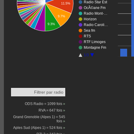
Radio Star Est
11.5%
OcÃ©ane Fm
Radio Mont-…
9.7%
Horizon
9.3%
Radio Caroli…
Sea fm
RTS
RTF Limoges
Montagne Fm
1/3
Filtrer par radio
ODS Radio = 1099 fois
»
RVA = 647 fois
»
Grand Grenoble (Alpes 1) = 545
fois
»
Aples Sud (Alpes 1) = 524 fois
»