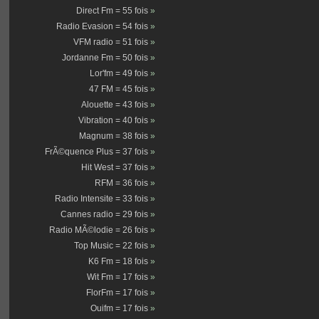
Direct Fm = 55 fois
»
Radio Evasion = 54 fois
»
VFM radio = 51 fois
»
Jordanne Fm = 50 fois
»
Lor'fm = 49 fois
»
47 FM = 45 fois
»
Alouette = 43 fois
»
Vibration = 40 fois
»
Magnum = 38 fois
»
FrÃ©quence Plus = 37 fois
»
Hit West = 37 fois
»
RFM = 36 fois
»
Radio Intensite = 33 fois
»
Cannes radio = 29 fois
»
Radio MÃ©lodie = 26 fois
»
Top Music = 22 fois
»
K6 Fm = 18 fois
»
Wit Fm = 17 fois
»
FlorFm = 17 fois
»
Ouifm = 17 fois
»