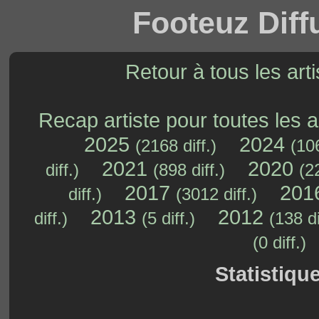
Footeuz Diff
Retour à tous les arti
Recap artiste pour toutes les 
2025
2024
(2168 diff.)
(106
2021
2020
diff.)
(898 diff.)
(2
2017
201
diff.)
(3012 diff.)
2013
2012
diff.)
(5 diff.)
(138 di
(0 diff.)
Statistiqu